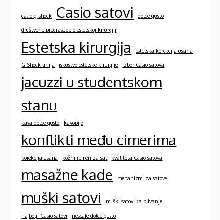
Casio satovi
casio g-shock
dolce gusto
društvene predrasude o estetskoj kirurgiji
Estetska kirurgija
estetska korekcija usana
G-Shock linija
iskustvo estetske kirurgije
izbor Casio satova
jacuzzi u studentskom
stanu
kava dolce gusto
kavopije
konflikti među cimerima
korekcija usana
kožni remen za sat
kvaliteta Casio satova
masažne kade
mehanizmi za satove
muški satovi
muški satovi za plivanje
najbolji Casio satovi
nescafe dolce gusto