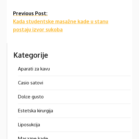
Continue
Previous Post:
Kada studentske masažne kade u stanu
Reading
postaju izvor sukoba
Kategorije
Aparati za kavu
Casio satovi
Dolce gusto
Estetska kirurgija
Liposukcija
Masazne kade