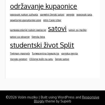
održavanje kupaonice
oporavak nakon zahvata
pametni ženski satovi
pergole
popravak sata
povećanje usanatanke usne
retro Casio izbor
satovi
samopouzdanje nakon operacije
satovi za muške
satovi za plivanje
Sjenila Istra
studentski život Split
Tretman masnoće
Tumescentna liposukcija
vanjska sjenila
Vanjski prostori
čišćenje kože na satu
ženski satovi
©2026 Volim muziku
| Built using WordPress and
Responsive
Blogily
theme by Superb