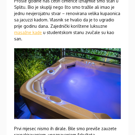
Prošle godine nas četiri cimerice iznajmile smo stan u
Splitu. Bio je skuplji nego što smo tražile ali imao je
jednu nevjerojatnu stvar – renovirana velika kupaonica
sa jacuzzi kadom. Vlasnik se hvalio da je to ugradio
prije godinu dana. Zajednički korištene luksuzne
masažne kade
u studentskom stanu zvučale su kao
san.
Prvi mjesec nismo ih dirale. Bile smo previše zauzete
raspakiravanjem, upoznavanjem fakulteta,