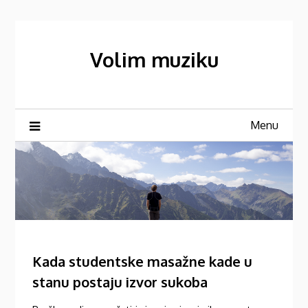
Skip
to
content
Volim muziku
Menu
Kada studentske masažne kade u
stanu postaju izvor sukoba