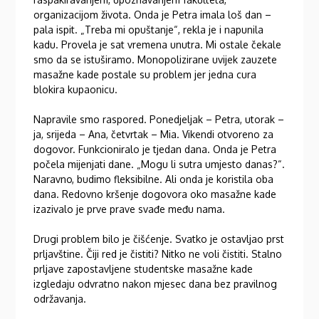
organizacijom života. Onda je Petra imala loš dan –
pala ispit. „Treba mi opuštanje“, rekla je i napunila
kadu. Provela je sat vremena unutra. Mi ostale čekale
smo da se istuširamo. Monopolizirane uvijek zauzete
masažne kade postale su problem jer jedna cura
blokira kupaonicu.
Napravile smo raspored. Ponedjeljak – Petra, utorak –
ja, srijeda – Ana, četvrtak – Mia. Vikendi otvoreno za
dogovor. Funkcioniralo je tjedan dana. Onda je Petra
počela mijenjati dane. „Mogu li sutra umjesto danas?“.
Naravno, budimo fleksibilne. Ali onda je koristila oba
dana. Redovno kršenje dogovora oko masažne kade
izazivalo je prve prave svađe među nama.
Drugi problem bilo je čišćenje. Svatko je ostavljao prst
prljavštine. Čiji red je čistiti? Nitko ne voli čistiti. Stalno
prljave zapostavljene studentske masažne kade
izgledaju odvratno nakon mjesec dana bez pravilnog
održavanja.