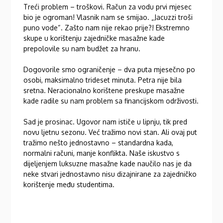
Treći problem – troškovi. Račun za vodu prvi mjesec
bio je ogroman! Vlasnik nam se smijao. „Jacuzzi troši
puno vode“. Zašto nam nije rekao prije?! Ekstremno
skupe u korištenju zajedničke masažne kade
prepolovile su nam budžet za hranu.
Dogovorile smo ograničenje – dva puta mjesečno po
osobi, maksimalno trideset minuta. Petra nije bila
sretna. Neracionalno korištene preskupe masažne
kade radile su nam problem sa financijskom održivosti.
Sad je prosinac. Ugovor nam ističe u lipnju, tik pred
novu ljetnu sezonu. Već tražimo novi stan. Ali ovaj put
tražimo nešto jednostavno – standardna kada,
normalni računi, manje konflikta. Naše iskustvo s
dijeljenjem luksuzne masažne kade naučilo nas je da
neke stvari jednostavno nisu dizajnirane za zajedničko
korištenje među studentima.