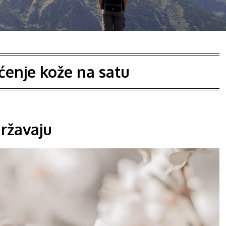
šćenje kože na satu
državaju