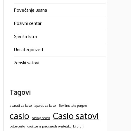
Povećanje usana
Pozivni centar
Sjenila Istra
Uncategorized
ženski satovi
Tagovi
aparati za kavu
aparat za kavu
Bioklimatske pergole
casio
Casio satovi
casio g-shock
dolce gusto
društvene predrasude o estetskoj kirurgiji