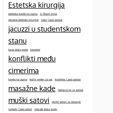
Estetska kirurgija
estetska korekcija usana
G-Shock linija
iskustvo estetske kirurgije
izbor Casio satova
jacuzzi u studentskom
stanu
kava dolce gusto
kavopije
konflikti među
cimerima
korekcija usana
kožni remen za sat
kvaliteta Casio satova
masažne kade
mehanizmi za satove
muški satovi
muški satovi za plivanje
najbolji Casio satovi
nescafe dolce gusto