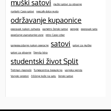
muški satovi
muški satovi za plivanje
najbolji Casio satovi
nescafe dolce gusto
održavanje kupaonice
oporavak nakon zahvata
pametni ženski satovi
pergole
popravak sata
povećanje usanatanke usne
retro Casio izbor
satovi
samopouzdanje nakon operacije
satovi za muške
satovi za plivanje
Sjenila Istra
studentski život Split
Tretman masnoće
Tumescentna liposukcija
vanjska sjenila
Vanjski prostori
čišćenje kože na satu
ženski satovi