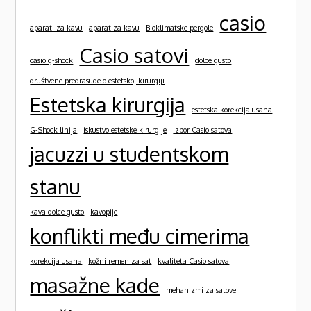
casio
aparati za kavu
aparat za kavu
Bioklimatske pergole
Casio satovi
casio g-shock
dolce gusto
društvene predrasude o estetskoj kirurgiji
Estetska kirurgija
estetska korekcija usana
G-Shock linija
iskustvo estetske kirurgije
izbor Casio satova
jacuzzi u studentskom
stanu
kava dolce gusto
kavopije
konflikti među cimerima
korekcija usana
kožni remen za sat
kvaliteta Casio satova
masažne kade
mehanizmi za satove