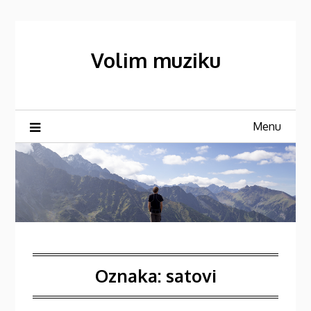
Skip
to
content
Volim muziku
Menu
Oznaka:
satovi